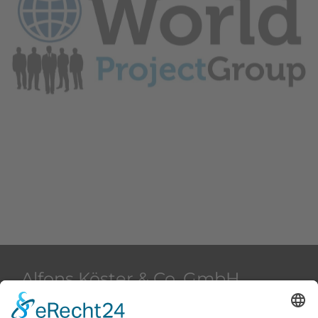
Alfons Köster & Co. GmbH
Beim Strohhause 2