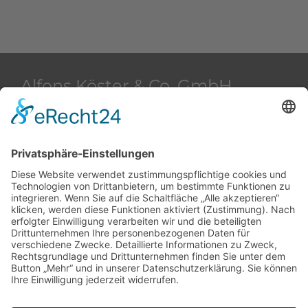
Alfons Köster & Co. GmbH
Beim Strohhause 2
20097 Hamburg
Deutschland
+49 40 28 42 40
+49 40 28 42 42 36
akham@alfons-koester.de
Kontakt
Datenschutz
Impressum